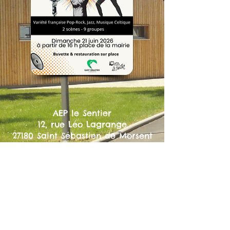
AEP le Sentier
12, rue Léo Lagrange
27180 Saint Sébastien de Morsent
Tél. :
02 32 38 25 65
aeplesentier@orange.fr