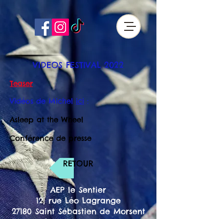
VIDEOS FESTIVAL 2022
Teaser
Vidéos de Michel
ici
:
Asleep at the Wheel
Conférence de presse
RETOUR
AEP le Sentier
12, rue Léo Lagrange
27180 Saint Sébastien de Morsent